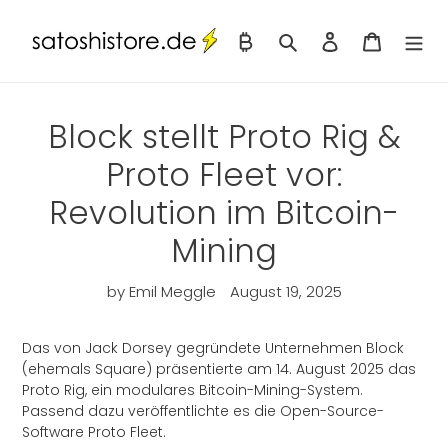
Skip
to
Toggle Fiat/Bitcoin
Search
Log in
Cart
content
Block stellt Proto Rig &
Proto Fleet vor:
Revolution im Bitcoin-
Mining
by Emil Meggle
August 19, 2025
Das von Jack Dorsey gegründete Unternehmen Block
(ehemals Square) präsentierte am 14. August 2025 das
Proto Rig, ein modulares Bitcoin-Mining-System.
Passend dazu veröffentlichte es die Open-Source-
Software Proto Fleet.