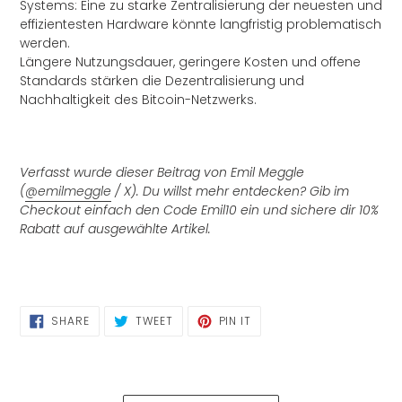
Systems: Eine zu starke Zentralisierung der neuesten und
effizientesten Hardware könnte langfristig problematisch
werden.
Längere Nutzungsdauer, geringere Kosten und offene
Standards stärken die Dezentralisierung und
Nachhaltigkeit des Bitcoin-Netzwerks.
Verfasst wurde dieser Beitrag von Emil Meggle
(
@emilmeggle
/ X). Du willst mehr entdecken? Gib im
Checkout einfach den Code
Emil10
ein und sichere dir 10%
Rabatt auf ausgewählte Artikel.
SHARE
TWEET
PIN
SHARE
TWEET
PIN IT
ON
ON
ON
FACEBOOK
TWITTER
PINTEREST