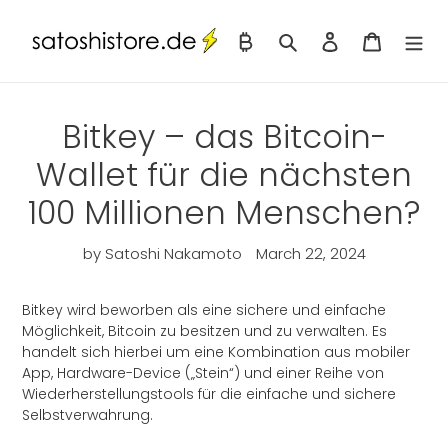
Skip
to
Toggle Fiat/Bitcoin
Search
Log in
Cart
content
Bitkey – das Bitcoin-
Wallet für die nächsten
100 Millionen Menschen?
by Satoshi Nakamoto
March 22, 2024
Bitkey wird beworben als eine sichere und einfache
Möglichkeit, Bitcoin zu besitzen und zu verwalten. Es
handelt sich hierbei um eine Kombination aus mobiler
App, Hardware-Device (
„Stein“
) und einer Reihe von
Wiederherstellungstools für die einfache und sichere
Selbstverwahrung.