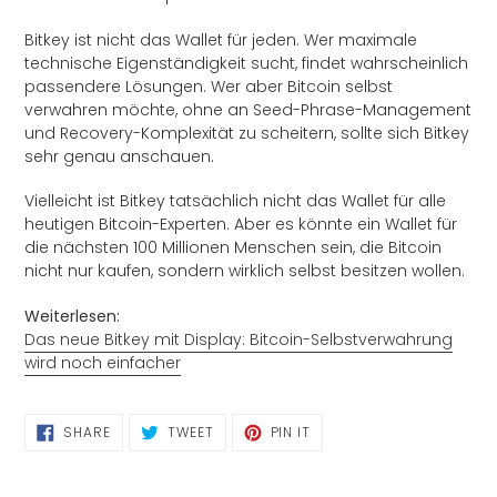
Bitkey ist nicht das Wallet für jeden. Wer maximale
technische Eigenständigkeit sucht, findet wahrscheinlich
passendere Lösungen. Wer aber Bitcoin selbst
verwahren möchte, ohne an Seed-Phrase-Management
und Recovery-Komplexität zu scheitern, sollte sich Bitkey
sehr genau anschauen.
Vielleicht ist Bitkey tatsächlich nicht das Wallet für alle
heutigen Bitcoin-Experten. Aber es könnte ein Wallet für
die nächsten 100 Millionen Menschen sein, die Bitcoin
nicht nur kaufen, sondern wirklich selbst besitzen wollen.
Weiterlesen:
Das neue Bitkey mit Display: Bitcoin-Selbstverwahrung
wird noch einfacher
SHARE
TWEET
PIN
SHARE
TWEET
PIN IT
ON
ON
ON
FACEBOOK
TWITTER
PINTEREST