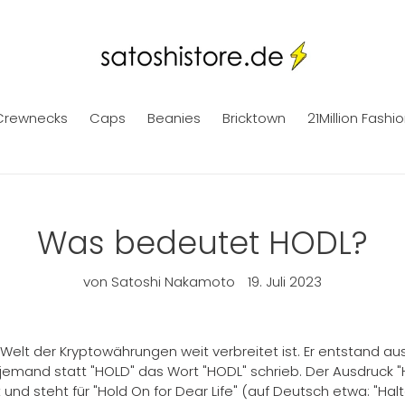
Crewnecks
Caps
Beanies
Bricktown
21Million Fashi
Was bedeutet HODL?
von Satoshi Nakamoto
19. Juli 2023
der Welt der Kryptowährungen weit verbreitet ist. Er entstand a
s jemand statt "HOLD" das Wort "HODL" schrieb. Der Ausdruck 
 und steht für "Hold On for Dear Life" (auf Deutsch etwa: "Hal