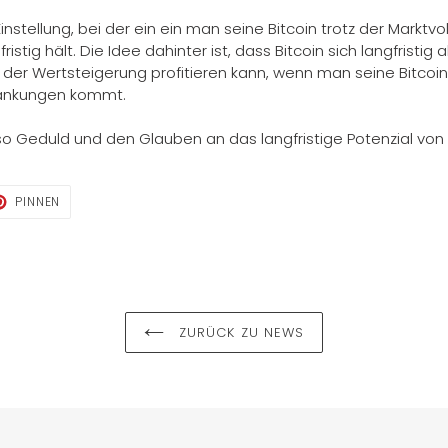
instellung, bei der ein ein man seine Bitcoin trotz der Marktv
fristig hält. Die Idee dahinter ist, dass Bitcoin sich langfristi
er Wertsteigerung profitieren kann, wenn man seine Bitcoin 
wankungen kommt.
 Geduld und den Glauben an das langfristige Potenzial von B
AUF
PINNEN
TER
PINTEREST
TERN
PINNEN
ZURÜCK ZU NEWS