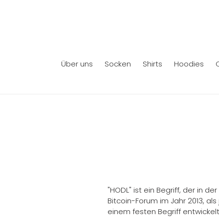
Direkt
zum
Inhalt
Über uns
Socken
Shirts
Hoodies
"HODL" ist ein Begriff, der in 
Bitcoin-Forum im Jahr 2013, al
einem festen Begriff entwickelt