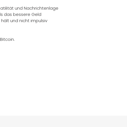
olatilität und Nachrichtenlage
g als das bessere Geld
hält und nicht impulsiv
itcoin.