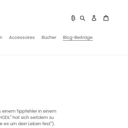
Fiat/Bitcoin umschalten
Suchen
Einloggen
Warenko
on
Accessoires
Bücher
Blog-Beiträge
us einem Tippfehler in einem
"HODL" hat sich seitdem zu
te es um dein Leben fest").