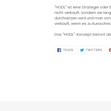
"HODL" ist eine Strategie oder E
nicht verkauft, sondern sie lang
durchsetzen wird und man von d
verkauft, wenn es zu Kurssch
Das "HODL"-Konzept betont also
AUF
AUF
TEILEN
TWITTERN
FACEBOOK
TWIT
TEILEN
TWIT