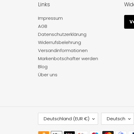
Links
Wid
Impressum
V
AGB
Datenschutzerklärung
Widerrufsbelehrung
Versandinformationen
Markenbotschafter werden
Blog
Über uns
L
S
Deutschland (EUR €)
Deutsch
A
P
N
R
Zahlungsmethoden